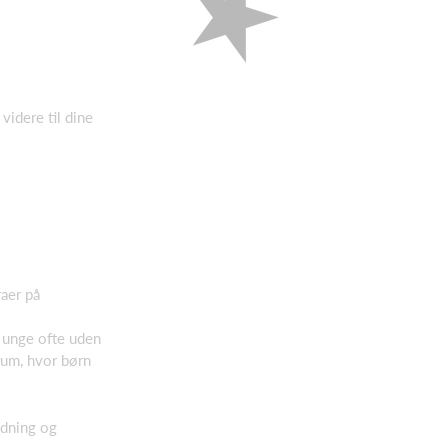
videre til dine
raer på
g unge ofte uden
rum, hvor børn
ædning og