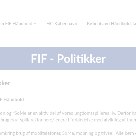
m FIF Håndbold
HC København
København Håndbold Ta
FIF - Politikker
kker
FIF Håndbold
fon og *SoMe er en aktiv del af vores ungdomsspilleres liv. Derfor har
 bruges af spillere/trænere/ledere i forbindelse med afvikling af træ
mkring brug af mobiltelefoner, SoMe, mobning og trivsel. Alle børn 