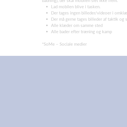
badning), der skal mobilen slet ikke frem.
Lad mobilen blive i tasken.
Der tages ingen billeder/videoer i omkl
Der må gerne tages billeder af taktik og 
Alle klæder om samme sted
Alle bader efter træning og kamp
*SoMe – Sociale medier