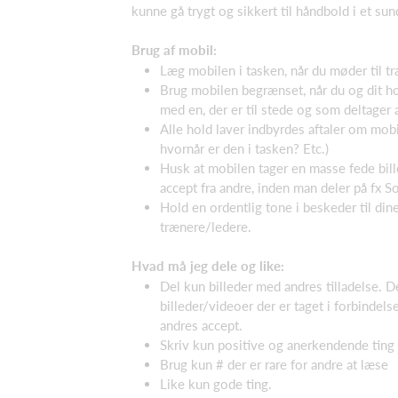
kunne gå trygt og sikkert til håndbold i et su
Brug af mobil:
Læg mobilen i tasken, når du møder til
Brug mobilen begrænset, når du og dit hol
med en, der er til stede og som deltager a
Alle hold laver indbyrdes aftaler om mobi
hvornår er den i tasken? Etc.)
Husk at mobilen tager en masse fede bille
accept fra andre, inden man deler på fx 
Hold en ordentlig tone i beskeder til di
trænere/ledere.
Hvad må jeg dele og like:
Del kun billeder med andres tilladelse. 
billeder/videoer der er taget i forbindel
andres accept.
Skriv kun positive og anerkendende ting
Brug kun # der er rare for andre at læse
Like kun gode ting.