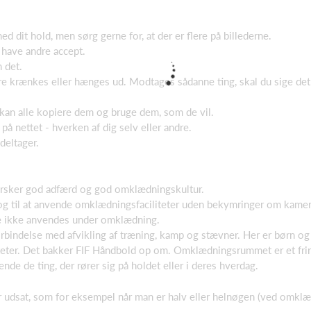
ed dit hold, men sørg gerne for, at der er flere på billederne.
 have andre accept.
 det.
re krænkes eller hænges ud. Modtages sådanne ting, skal du sige det 
t, kan alle kopiere dem og bruge dem, som de vil.
 på nettet - hverken af dig selv eller andre.
deltager.
 hersker god adfærd og god omklædningskultur.
ed og til at anvende omklædningsfaciliteter uden bekymringer om kame
se ikke anvendes under omklædning.
orbindelse med afvikling af træning, kamp og stævner. Her er børn o
iteter. Det bakker FIF Håndbold op om. Omklædningsrummet er et fri
nde de ting, der rører sig på holdet eller i deres hverdag.
ller udsat, som for eksempel når man er halv eller helnøgen (ved omkl