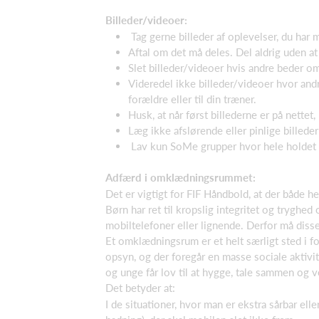
Billeder/videoer:
Tag gerne billeder af oplevelser, du har m
Aftal om det må deles. Del aldrig uden at
Slet billeder/videoer hvis andre beder om
Videredel ikke billeder/videoer hvor and
forældre eller til din træner.
Husk, at når først billederne er på nette
Læg ikke afslørende eller pinlige billeder
Lav kun SoMe grupper hvor hele holdet 
Adfærd i omklædningsrummet:
Det er vigtigt for FIF Håndbold, at der både
Børn har ret til kropslig integritet og trygh
mobiltelefoner eller lignende. Derfor må dis
Et omklædningsrum er et helt særligt sted i f
opsyn, og der foregår en masse sociale aktiv
og unge får lov til at hygge, tale sammen og ve
Det betyder at:
I de situationer, hvor man er ekstra sårbar e