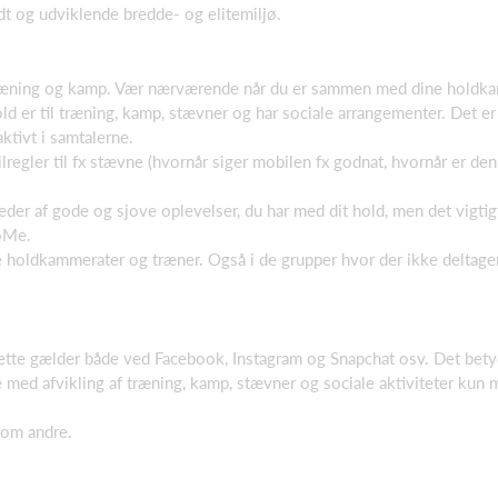
ndt og udviklende bredde- og elitemiljø.
 træning og kamp. Vær nærværende når du er sammen med dine holdk
d er til træning, kamp, stævner og har sociale arrangementer. Det er 
ktivt i samtalerne.
lregler til fx stævne (hvornår siger mobilen fx godnat, hvornår er de
der af gode og sjove oplevelser, du har med dit hold, men det vigtigt
SoMe.
ne holdkammerater og træner. Også i de grupper hvor der ikke deltage
Dette gælder både ved Facebook, Instagram og Snapchat osv. Det betyd
se med afvikling af træning, kamp, stævner og sociale aktiviteter kun
 om andre.