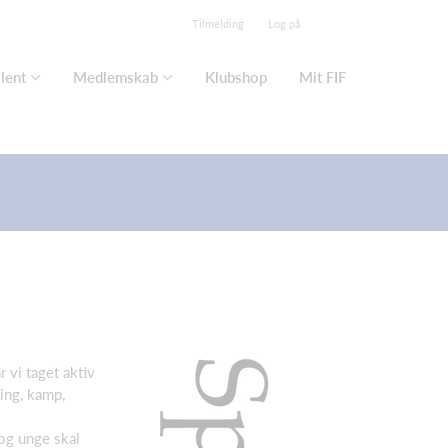
Tilmelding
Log på
lent
Medlemskab
Klubshop
Mit FIF
 vi taget aktiv
ning, kamp,
og unge skal