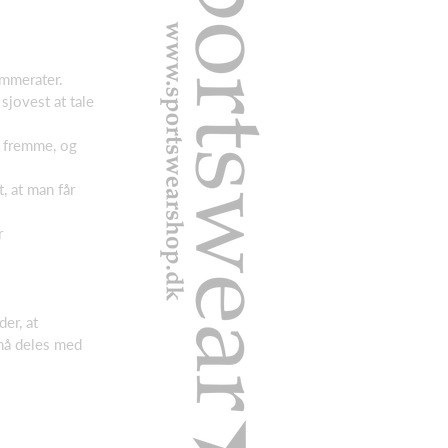
ammerater.
sjovest at tale
n fremme, og
, at man får
r
er, at
 må deles med